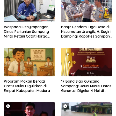
Waspadai Penyimpangan,
Banjir Rendam Tiga Desa di
Dinas Pertanian Sampang
Kecamatan Jrengik, H. Sugiri
Minta Petani Catat Harga
Dampingi Kapolres Sampang
dan Laporkan Kios Nakal
Turun Tangan
Program Makan Bergizi
17 Band Siap Guncang
Gratis Mulai Digulirkan di
Sampang! Reuni Musisi Lintas
Empat Kabupaten Madura
Generasi Digelar 4 Mei di
Café Unique