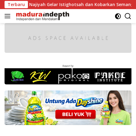
Langsung
Najiyah Gelar Istighotsah dan Kobarkan Semangat Nasionalis
Terbaru
ke
konten