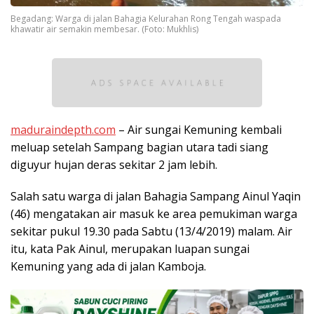
Begadang: Warga di jalan Bahagia Kelurahan Rong Tengah waspada
khawatir air semakin membesar. (Foto: Mukhlis)
maduraindepth.com
– Air sungai Kemuning kembali
meluap setelah Sampang bagian utara tadi siang
diguyur hujan deras sekitar 2 jam lebih.
Salah satu warga di jalan Bahagia Sampang Ainul Yaqin
(46) mengatakan air masuk ke area pemukiman warga
sekitar pukul 19.30 pada Sabtu (13/4/2019) malam. Air
itu, kata Pak Ainul, merupakan luapan sungai
Kemuning yang ada di jalan Kamboja.