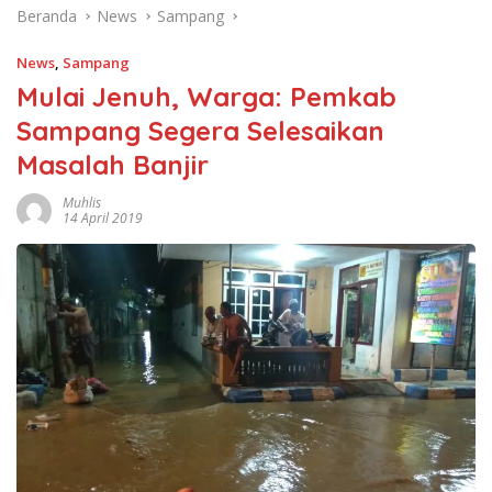
Beranda
News
Sampang
News
,
Sampang
Mulai Jenuh, Warga: Pemkab
Sampang Segera Selesaikan
Masalah Banjir
Muhlis
14 April 2019