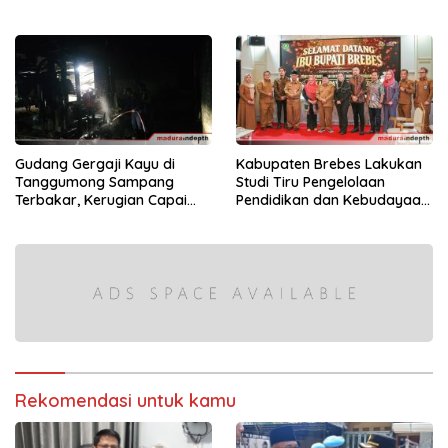
Kekompakan Lewat Lomba
Kereta Balon
Gudang Gergaji Kayu di
Kabupaten Brebes Lakukan
Tanggumong Sampang
Studi Tiru Pengelolaan
Terbakar, Kerugian Capai
Pendidikan dan Kebudayaan
Rp55 Juta
di Kabupaten Sumenep
Rekomendasi untuk kamu