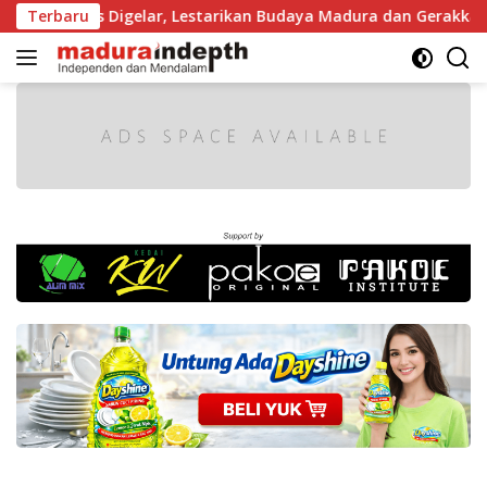
Langsung
s Digelar, Lestarikan Budaya Madura dan Gerakkan Ekonomi Lok
Terbaru
ke
konten