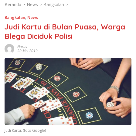
Beranda
News
Bangkalan
Bangkalan
,
News
Judi Kartu di Bulan Puasa, Warga
Blega Diciduk Polisi
Nurus
20 Mei 2019
Judi Kartu. (foto Google)