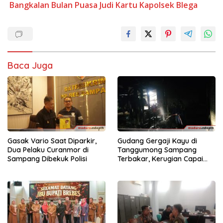
Bangkalan
Bulan Puasa
Judi Kartu
Kapolsek Blega
Baca Juga
Gasak Vario Saat Diparkir,
Gudang Gergaji Kayu di
Dua Pelaku Curanmor di
Tanggumong Sampang
Sampang Dibekuk Polisi
Terbakar, Kerugian Capai
Rp55 Juta