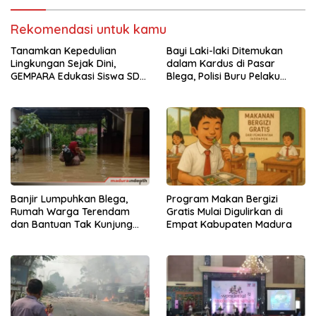
Rekomendasi untuk kamu
Tanamkan Kepedulian
Bayi Laki-laki Ditemukan
Lingkungan Sejak Dini,
dalam Kardus di Pasar
GEMPARA Edukasi Siswa SD
Blega, Polisi Buru Pelaku
di Socah tentang
Pembuangan
Pengelolaan Sampah
Banjir Lumpuhkan Blega,
Program Makan Bergizi
Rumah Warga Terendam
Gratis Mulai Digulirkan di
dan Bantuan Tak Kunjung
Empat Kabupaten Madura
Masuk Kampung