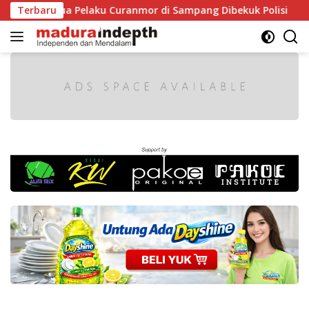
Langsung
 Dua Pelaku Curanmor di Sampang Dibekuk Polisi
Terbaru
HUT R
ke
konten