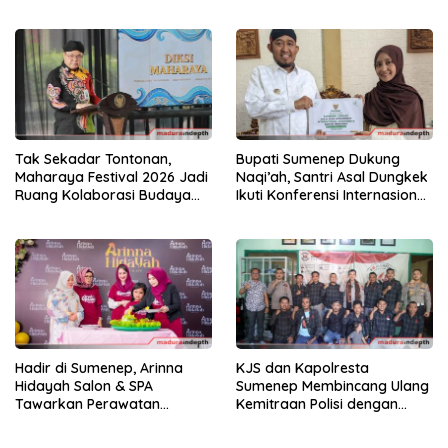
Keraton Sumenep
Carnival
Tak Sekadar Tontonan,
Bupati Sumenep Dukung
Maharaya Festival 2026 Jadi
Naqi’ah, Santri Asal Dungkek
Ruang Kolaborasi Budaya
Ikuti Konferensi Internasional
Sumenep
di Tiga Negara
Hadir di Sumenep, Arinna
KJS dan Kapolresta
Hidayah Salon & SPA
Sumenep Membincang Ulang
Tawarkan Perawatan
Kemitraan Polisi dengan
Premium Cita Rasa Bintang
Media