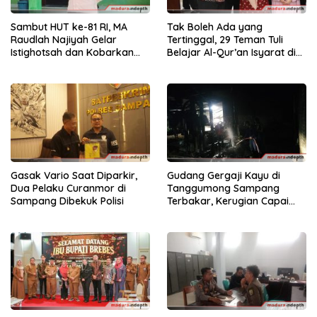
Sambut HUT ke-81 RI, MA
Tak Boleh Ada yang
Raudlah Najiyah Gelar
Tertinggal, 29 Teman Tuli
Istighotsah dan Kobarkan
Belajar Al-Qur’an Isyarat di
Semangat Nasionalisme
Sampang
Siswa
Gasak Vario Saat Diparkir,
Gudang Gergaji Kayu di
Dua Pelaku Curanmor di
Tanggumong Sampang
Sampang Dibekuk Polisi
Terbakar, Kerugian Capai
Rp55 Juta