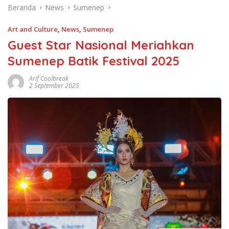
Beranda
News
Sumenep
Art and Culture
,
News
,
Sumenep
Guest Star Nasional Meriahkan
Sumenep Batik Festival 2025
Arif Coolbreak
2 September 2025