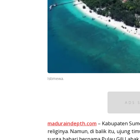
Istimewa.
maduraindepth.com
– Kabupaten Sume
religinya. Namun, di balik itu, ujung 
surga bahari bernama Pulau Gili Lab