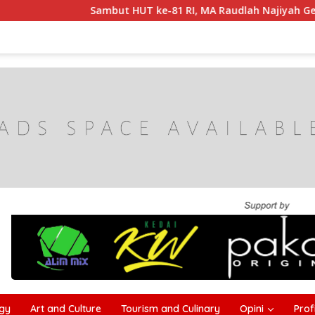
HUT ke-81 RI, MA Raudlah Najiyah Gelar Istighotsah dan Kob
gy
Art and Culture
Tourism and Culinary
Opini
Profi