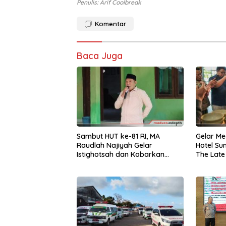
Penulis: Arif Coolbreak
Komentar
Baca Juga
Sambut HUT ke-81 RI, MA
Gelar Me
Raudlah Najiyah Gelar
Hotel S
Istighotsah dan Kobarkan
The Late
Semangat Nasionalisme Siswa
Night