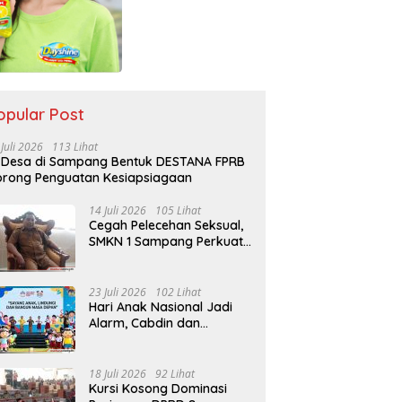
opular Post
 Juli 2026
113 Lihat
 Desa di Sampang Bentuk DESTANA FPRB
rong Penguatan Kesiapsiagaan
14 Juli 2026
105 Lihat
Cegah Pelecehan Seksual,
SMKN 1 Sampang Perkuat
Pendidikan Karakter Sejak
MPLS
23 Juli 2026
102 Lihat
Hari Anak Nasional Jadi
Alarm, Cabdin dan
Kemenag Sampang
Perkuat Pencegahan
Kekerasan Seksual Anak
18 Juli 2026
92 Lihat
Kursi Kosong Dominasi