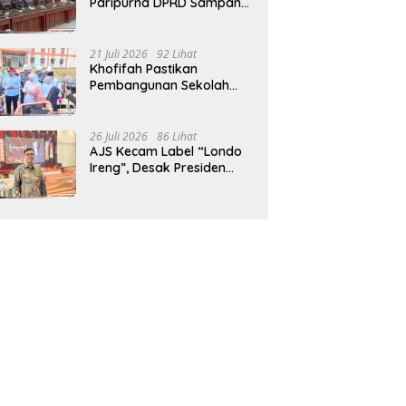
Paripurna DPRD Sampang,
Sidang Tertunda
21 Juli 2026
92 Lihat
Khofifah Pastikan
Pembangunan Sekolah
Rakyat Terpadu Sampang
Siap Cetak Generasi
Indonesia Emas
26 Juli 2026
86 Lihat
AJS Kecam Label “Londo
Ireng”, Desak Presiden
Prabowo Minta Maaf