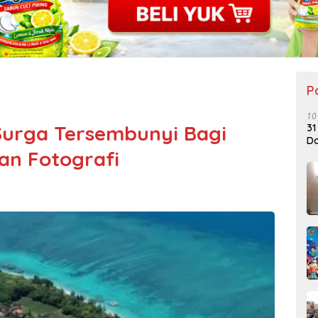
P
10
Surga Tersembunyi Bagi
31
Do
an Fotografi