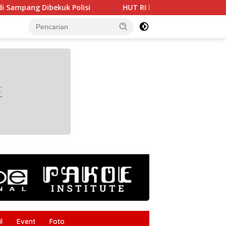
lisi
HUT RI ke-81 Makin Semarak, Dharma Wanita Cab
tutup
l
Event
Foto