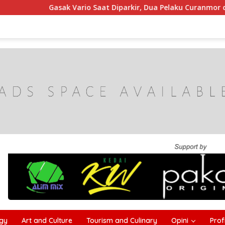
ario Saat Diparkir, Dua Pelaku Curanmor di Sampang Dibekuk Po
gy
Art and Culture
Tourism and Culinary
Opini
Profi