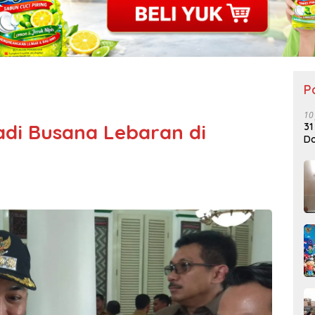
P
10
adi Busana Lebaran di
31
Do