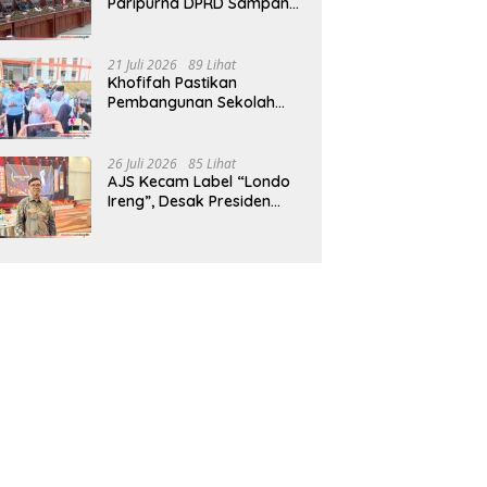
Paripurna DPRD Sampang,
Sidang Tertunda
21 Juli 2026
89 Lihat
Khofifah Pastikan
Pembangunan Sekolah
Rakyat Terpadu Sampang
Siap Cetak Generasi
Indonesia Emas
26 Juli 2026
85 Lihat
AJS Kecam Label “Londo
Ireng”, Desak Presiden
Prabowo Minta Maaf