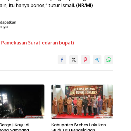
n, itu hanya bonos,” tutur Ismail.
(NR/MI)
 Pamekasan
Surat edaran bupati
ergaji Kayu di
Kabupaten Brebes Lakukan
mong Sampang
Studi Tiru Pengelolaan