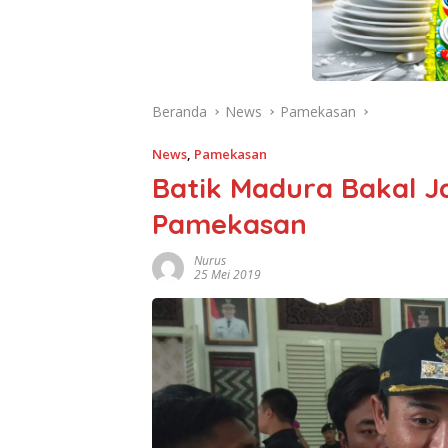
Beranda
News
Pamekasan
News
,
Pamekasan
Batik Madura Bakal J
Pamekasan
Nurus
25 Mei 2019