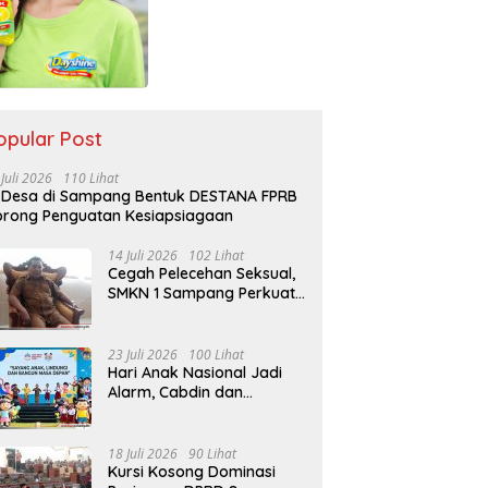
opular Post
 Juli 2026
110 Lihat
 Desa di Sampang Bentuk DESTANA FPRB
rong Penguatan Kesiapsiagaan
14 Juli 2026
102 Lihat
Cegah Pelecehan Seksual,
SMKN 1 Sampang Perkuat
Pendidikan Karakter Sejak
MPLS
23 Juli 2026
100 Lihat
Hari Anak Nasional Jadi
Alarm, Cabdin dan
Kemenag Sampang
Perkuat Pencegahan
Kekerasan Seksual Anak
18 Juli 2026
90 Lihat
Kursi Kosong Dominasi