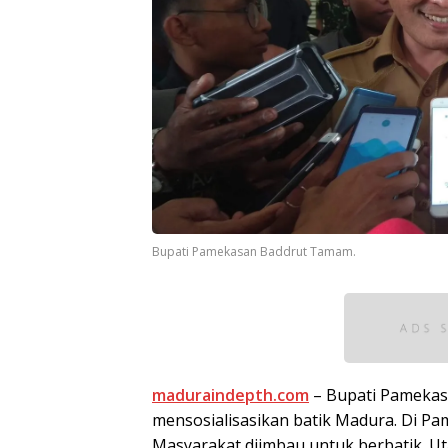
Bupati Pamekasan Baddrut Tamam.
maduraindepth.com
– Bupati Pameka
mensosialisasikan batik Madura. Di Pam
Masyarakat diimbau untuk berbatik. Ut