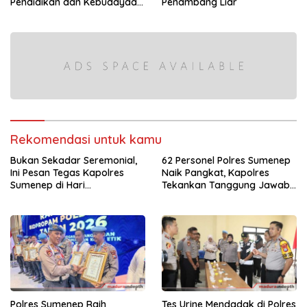
Pendidikan dan Kebudayaan
Penambang Liar
di Kabupaten Sumenep
Rekomendasi untuk kamu
Bukan Sekadar Seremonial,
62 Personel Polres Sumenep
Ini Pesan Tegas Kapolres
Naik Pangkat, Kapolres
Sumenep di Hari
Tekankan Tanggung Jawab
Bhayangkara ke-80
dan Profesionalisme
Polres Sumenep Raih
Tes Urine Mendadak di Polres