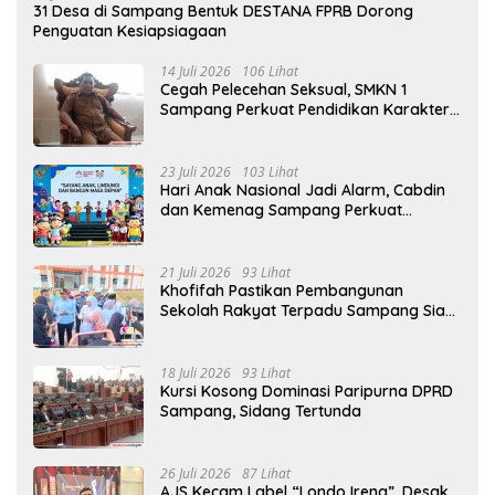
31 Desa di Sampang Bentuk DESTANA FPRB Dorong
Penguatan Kesiapsiagaan
14 Juli 2026
106 Lihat
Cegah Pelecehan Seksual, SMKN 1
Sampang Perkuat Pendidikan Karakter
Sejak MPLS
23 Juli 2026
103 Lihat
Hari Anak Nasional Jadi Alarm, Cabdin
dan Kemenag Sampang Perkuat
Pencegahan Kekerasan Seksual Anak
21 Juli 2026
93 Lihat
Khofifah Pastikan Pembangunan
Sekolah Rakyat Terpadu Sampang Siap
Cetak Generasi Indonesia Emas
18 Juli 2026
93 Lihat
Kursi Kosong Dominasi Paripurna DPRD
Sampang, Sidang Tertunda
26 Juli 2026
87 Lihat
AJS Kecam Label “Londo Ireng”, Desak