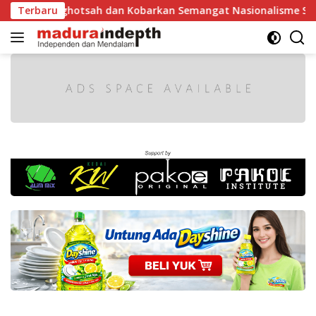
Langsung
tighotsah dan Kobarkan Semangat Nasionalisme Siswa
Terbaru
ke
konten