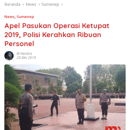
Beranda
News
Sumenep
News
,
Sumenep
Apel Pasukan Operasi Ketupat
2019, Polisi Kerahkan Ribuan
Personel
M Hendra
28 Mei 2019