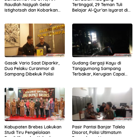
Raudlah Najiyah Gelar
Tertinggal, 29 Teman Tuli
Istighotsah dan Kobarkan
Belajar Al-Qur’an Isyarat di
Semangat Nasionalisme
Sampang
Siswa
Gasak Vario Saat Diparkir,
Gudang Gergaji Kayu di
Dua Pelaku Curanmor di
Tanggumong Sampang
Sampang Dibekuk Polisi
Terbakar, Kerugian Capai
Rp55 Juta
Kabupaten Brebes Lakukan
Pasir Pantai Banjar Talela
Studi Tiru Pengelolaan
Disorot, Polisi Ultimatum