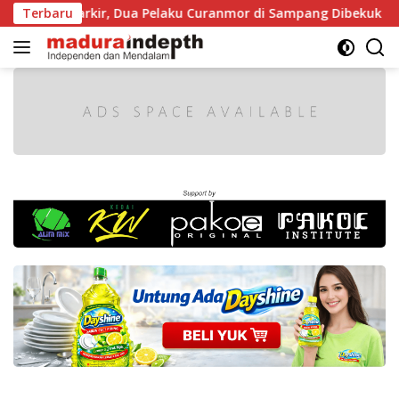
Langsung
at Diparkir, Dua Pelaku Curanmor di Sampang Dibekuk Polisi
Terbaru
ke
konten