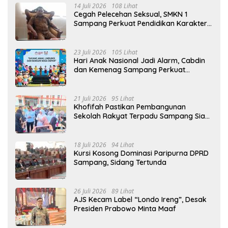
14 Juli 2026
108 Lihat
Cegah Pelecehan Seksual, SMKN 1
Sampang Perkuat Pendidikan Karakter
Sejak MPLS
23 Juli 2026
105 Lihat
Hari Anak Nasional Jadi Alarm, Cabdin
dan Kemenag Sampang Perkuat
Pencegahan Kekerasan Seksual Anak
21 Juli 2026
95 Lihat
Khofifah Pastikan Pembangunan
Sekolah Rakyat Terpadu Sampang Siap
Cetak Generasi Indonesia Emas
18 Juli 2026
94 Lihat
Kursi Kosong Dominasi Paripurna DPRD
Sampang, Sidang Tertunda
26 Juli 2026
89 Lihat
AJS Kecam Label “Londo Ireng”, Desak
Presiden Prabowo Minta Maaf