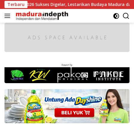
Langsung
ura 2026 Sukses Digelar, Lestarikan Budaya Madura dan Gerakk
Terbaru
ke
konten