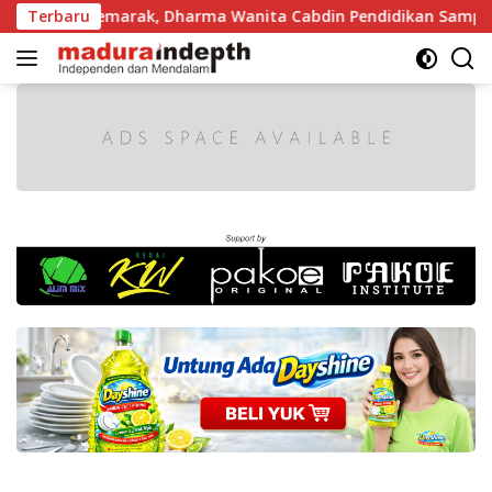
Langsung
Makin Semarak, Dharma Wanita Cabdin Pendidikan Sampang A
Terbaru
ke
konten