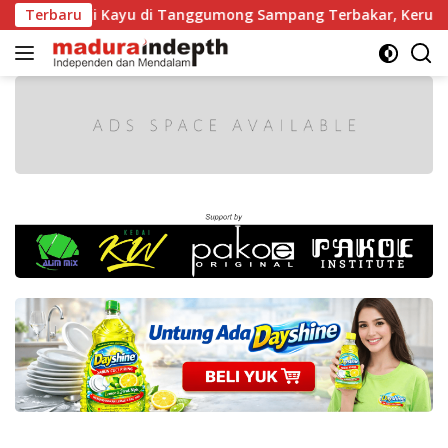
Langsung
 Gergaji Kayu di Tanggumong Sampang Terbakar, Kerugian Ca
Terbaru
ke
konten