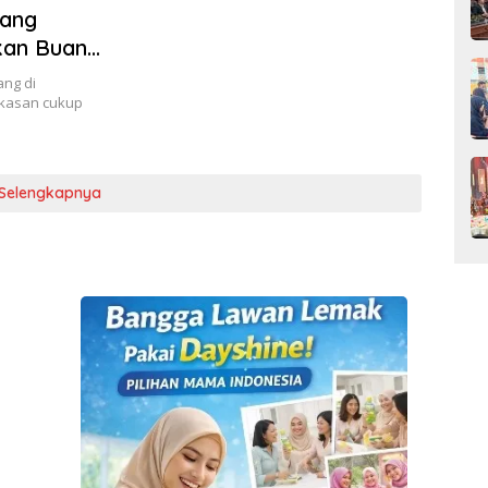
rang
kan Buang
ng di
kasan cukup
Selengkapnya