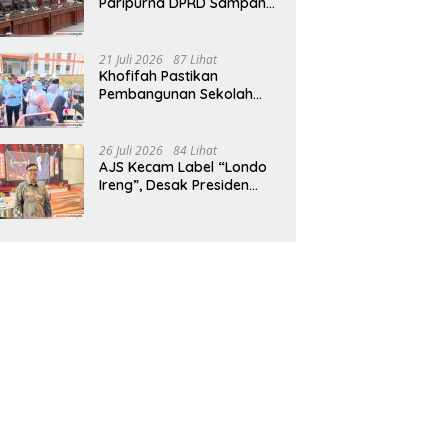
Paripurna DPRD Sampang,
Sidang Tertunda
21 Juli 2026
87 Lihat
Khofifah Pastikan
Pembangunan Sekolah
Rakyat Terpadu Sampang
Siap Cetak Generasi
Indonesia Emas
26 Juli 2026
84 Lihat
AJS Kecam Label “Londo
Ireng”, Desak Presiden
Prabowo Minta Maaf