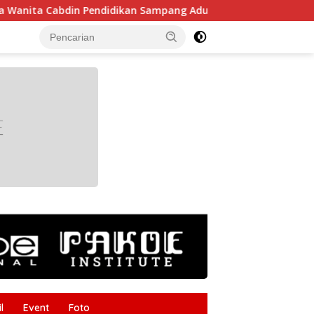
bdin Pendidikan Sampang Adu Kekompakan Lewat Lomba Keret
tutup
l
Event
Foto