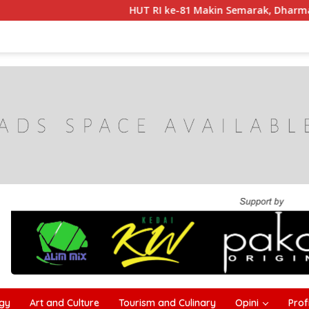
HUT RI ke-81 Makin Semarak, Dharma Wanita Ca
gy
Art and Culture
Tourism and Culinary
Opini
Profi