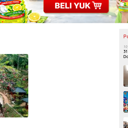
P
10
31
Do