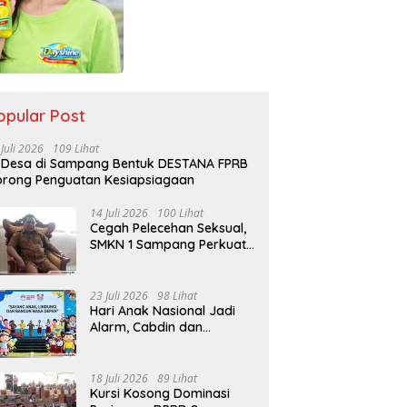
opular Post
 Juli 2026
109 Lihat
 Desa di Sampang Bentuk DESTANA FPRB
rong Penguatan Kesiapsiagaan
14 Juli 2026
100 Lihat
Cegah Pelecehan Seksual,
SMKN 1 Sampang Perkuat
Pendidikan Karakter Sejak
MPLS
23 Juli 2026
98 Lihat
Hari Anak Nasional Jadi
Alarm, Cabdin dan
Kemenag Sampang
Perkuat Pencegahan
Kekerasan Seksual Anak
18 Juli 2026
89 Lihat
Kursi Kosong Dominasi