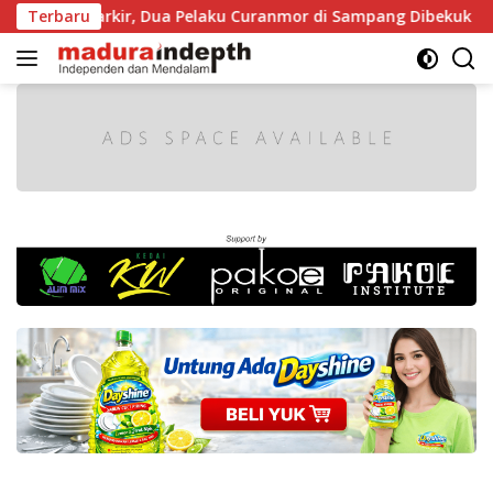
Langsung
at Diparkir, Dua Pelaku Curanmor di Sampang Dibekuk Polisi
Terbaru
ke
konten