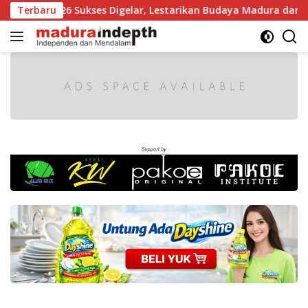
Langsung
dura 2026 Sukses Digelar, Lestarikan Budaya Madura dan Gerak
Terbaru
ke
konten