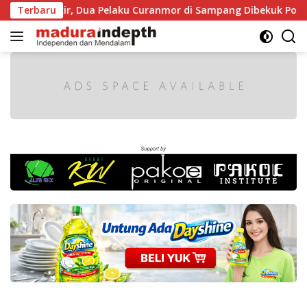
Langsung
 Diparkir, Dua Pelaku Curanmor di Sampang Dibekuk Polisi
Terbaru
ke
konten