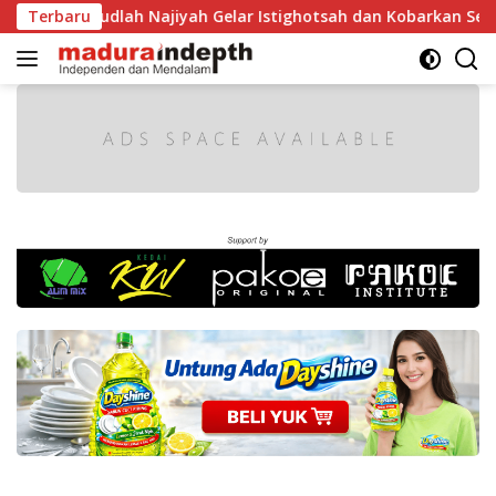
Langsung
A Raudlah Najiyah Gelar Istighotsah dan Kobarkan Semangat 
Terbaru
ke
konten