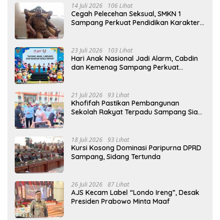
14 Juli 2026
106 Lihat
Cegah Pelecehan Seksual, SMKN 1
Sampang Perkuat Pendidikan Karakter
Sejak MPLS
23 Juli 2026
103 Lihat
Hari Anak Nasional Jadi Alarm, Cabdin
dan Kemenag Sampang Perkuat
Pencegahan Kekerasan Seksual Anak
21 Juli 2026
93 Lihat
Khofifah Pastikan Pembangunan
Sekolah Rakyat Terpadu Sampang Siap
Cetak Generasi Indonesia Emas
18 Juli 2026
93 Lihat
Kursi Kosong Dominasi Paripurna DPRD
Sampang, Sidang Tertunda
26 Juli 2026
87 Lihat
AJS Kecam Label “Londo Ireng”, Desak
Presiden Prabowo Minta Maaf