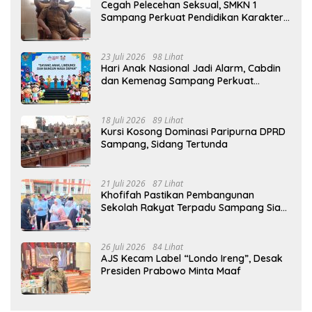
Cegah Pelecehan Seksual, SMKN 1
Sampang Perkuat Pendidikan Karakter
Sejak MPLS
23 Juli 2026
98 Lihat
Hari Anak Nasional Jadi Alarm, Cabdin
dan Kemenag Sampang Perkuat
Pencegahan Kekerasan Seksual Anak
18 Juli 2026
89 Lihat
Kursi Kosong Dominasi Paripurna DPRD
Sampang, Sidang Tertunda
21 Juli 2026
87 Lihat
Khofifah Pastikan Pembangunan
Sekolah Rakyat Terpadu Sampang Siap
Cetak Generasi Indonesia Emas
26 Juli 2026
84 Lihat
AJS Kecam Label “Londo Ireng”, Desak
Presiden Prabowo Minta Maaf