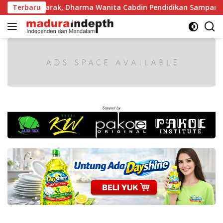
Langsung
kin Semarak, Dharma Wanita Cabdin Pendidikan Sampang Adu 
Terbaru
ke
konten