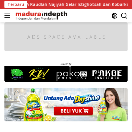
Langsung
 RI, MA Raudlah Najiyah Gelar Istighotsah dan Kobarkan Sem
Terbaru
ke
konten