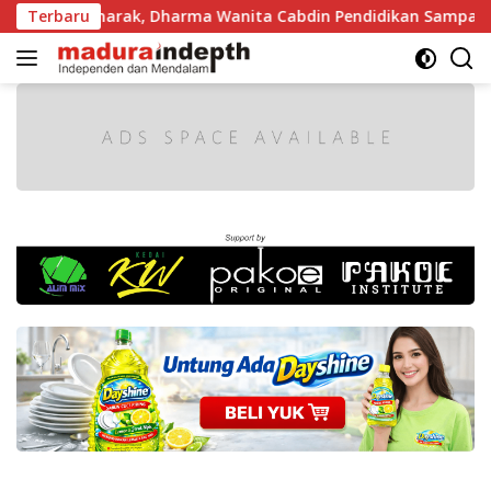
Langsung
akin Semarak, Dharma Wanita Cabdin Pendidikan Sampang Adu
Terbaru
ke
konten