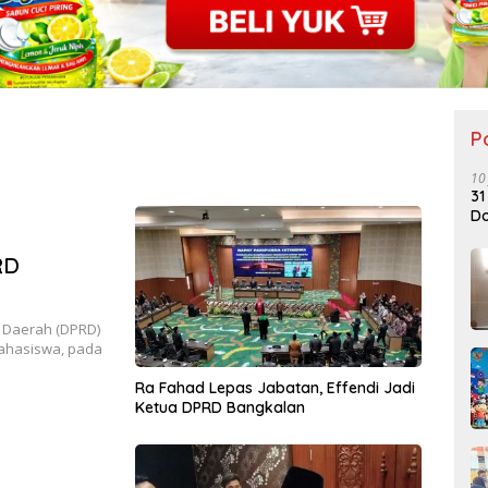
P
10
31
Do
RD
 Daerah (DPRD)
ahasiswa, pada
Ra Fahad Lepas Jabatan, Effendi Jadi
Ketua DPRD Bangkalan