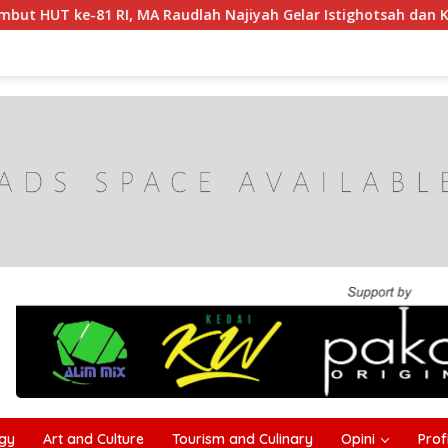
 RI, MA Raudlah Najiyah Gelar Istighotsah dan Kobarkan Sem
gy
Art and Culture
Tourism and Culinary
Opini
Profi