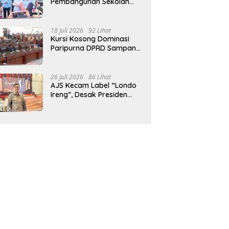
Pembangunan Sekolah
Rakyat Terpadu Sampang
Siap Cetak Generasi
Indonesia Emas
18 Juli 2026
92 Lihat
Kursi Kosong Dominasi
Paripurna DPRD Sampang,
Sidang Tertunda
26 Juli 2026
86 Lihat
AJS Kecam Label “Londo
Ireng”, Desak Presiden
Prabowo Minta Maaf