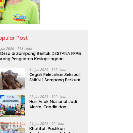
opular Post
 Juli 2026
113 Lihat
 Desa di Sampang Bentuk DESTANA FPRB
rong Penguatan Kesiapsiagaan
14 Juli 2026
105 Lihat
Cegah Pelecehan Seksual,
SMKN 1 Sampang Perkuat
Pendidikan Karakter Sejak
MPLS
23 Juli 2026
102 Lihat
Hari Anak Nasional Jadi
Alarm, Cabdin dan
Kemenag Sampang
Perkuat Pencegahan
Kekerasan Seksual Anak
21 Juli 2026
92 Lihat
Khofifah Pastikan