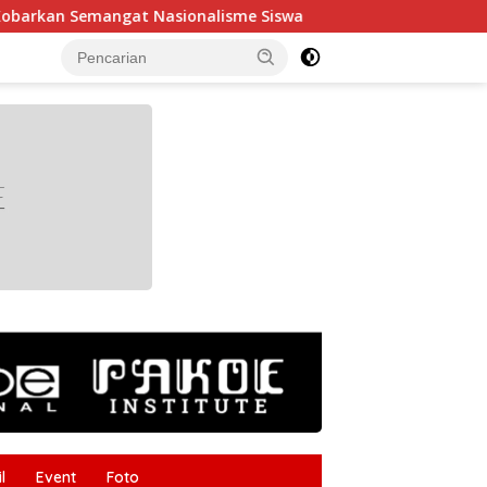
angat Nasionalisme Siswa
Tak Boleh Ada yang Tertingga
tutup
l
Event
Foto