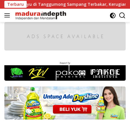
Langsung
rgaji Kayu di Tanggumong Sampang Terbakar, Kerugian Capai 
Terbaru
ke
konten