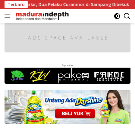
Langsung
at Diparkir, Dua Pelaku Curanmor di Sampang Dibekuk Polisi
Terbaru
ke
konten