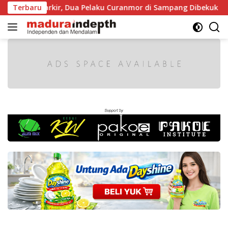
Langsung
at Diparkir, Dua Pelaku Curanmor di Sampang Dibekuk Polisi
Terbaru
ke
konten