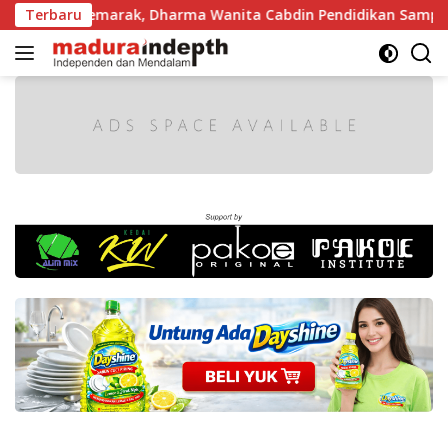
Langsung
 Makin Semarak, Dharma Wanita Cabdin Pendidikan Sampang A
Terbaru
ke
konten