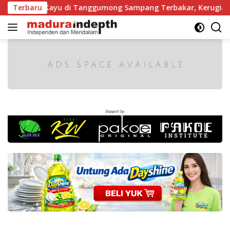
Langsung
ergaji Kayu di Tanggumong Sampang Terbakar, Kerugian Capa
Terbaru
ke
konten