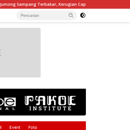
ng Terbakar, Kerugian Capai Rp55 Juta
Kabupaten Br
tutup
l
Event
Foto