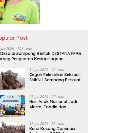
opular Post
 Juli 2026
108 Lihat
 Desa di Sampang Bentuk DESTANA FPRB
rong Penguatan Kesiapsiagaan
14 Juli 2026
99 Lihat
Cegah Pelecehan Seksual,
SMKN 1 Sampang Perkuat
Pendidikan Karakter Sejak
MPLS
23 Juli 2026
97 Lihat
Hari Anak Nasional Jadi
Alarm, Cabdin dan
Kemenag Sampang
Perkuat Pencegahan
Kekerasan Seksual Anak
18 Juli 2026
88 Lihat
Kursi Kosong Dominasi