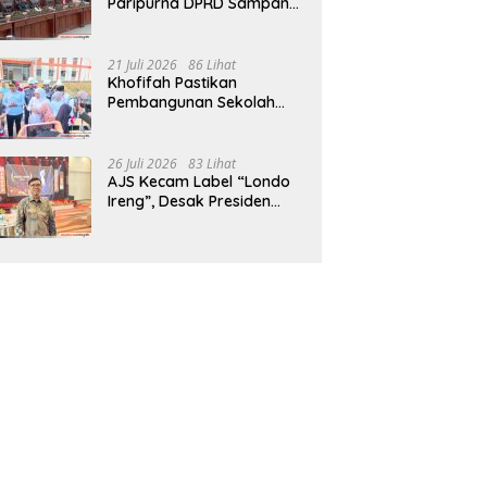
Paripurna DPRD Sampang,
Sidang Tertunda
21 Juli 2026
86 Lihat
Khofifah Pastikan
Pembangunan Sekolah
Rakyat Terpadu Sampang
Siap Cetak Generasi
Indonesia Emas
26 Juli 2026
83 Lihat
AJS Kecam Label “Londo
Ireng”, Desak Presiden
Prabowo Minta Maaf