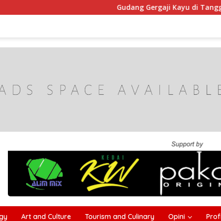
Gudang Gergaji Kayu di Tanggumong Sampa
gy
Art and Culture
Tourism and Culinary
Opini
Profi