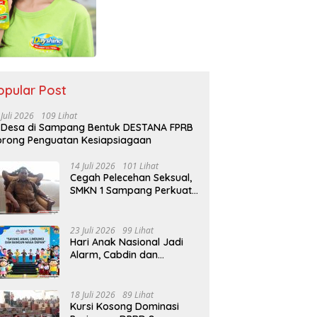
opular Post
 Juli 2026
109 Lihat
 Desa di Sampang Bentuk DESTANA FPRB
rong Penguatan Kesiapsiagaan
14 Juli 2026
101 Lihat
Cegah Pelecehan Seksual,
SMKN 1 Sampang Perkuat
Pendidikan Karakter Sejak
MPLS
23 Juli 2026
99 Lihat
Hari Anak Nasional Jadi
Alarm, Cabdin dan
Kemenag Sampang
Perkuat Pencegahan
Kekerasan Seksual Anak
18 Juli 2026
89 Lihat
Kursi Kosong Dominasi