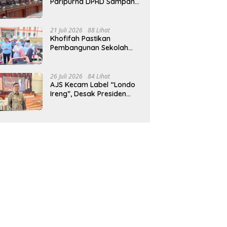
Paripurna DPRD Sampang,
Sidang Tertunda
21 Juli 2026
88 Lihat
Khofifah Pastikan
Pembangunan Sekolah
Rakyat Terpadu Sampang
Siap Cetak Generasi
Indonesia Emas
26 Juli 2026
84 Lihat
AJS Kecam Label “Londo
Ireng”, Desak Presiden
Prabowo Minta Maaf