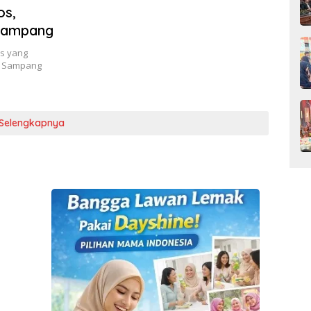
os,
Sampang
is yang
t Sampang
Selengkapnya