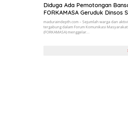
Diduga Ada Pemotongan Bans
FORKAMASA Geruduk Dinsos 
maduraindepth.com – Sejumlah warga dan aktiv
tergabung dalam Forum Komunikasi Masyaraka
(FORKAMASA) menggelar…