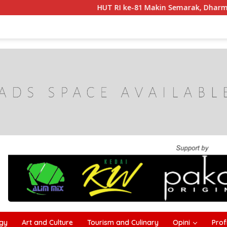
HUT RI ke-81 Makin Semarak, Dharma Wanita 
gy
Art and Culture
Tourism and Culinary
Opini
Profi