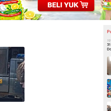
P
10
31
Do