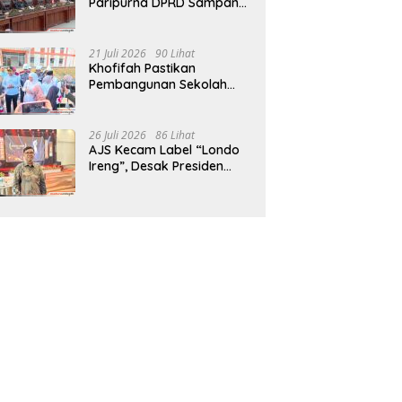
Paripurna DPRD Sampang,
Sidang Tertunda
21 Juli 2026
90 Lihat
Khofifah Pastikan
Pembangunan Sekolah
Rakyat Terpadu Sampang
Siap Cetak Generasi
Indonesia Emas
26 Juli 2026
86 Lihat
AJS Kecam Label “Londo
Ireng”, Desak Presiden
Prabowo Minta Maaf