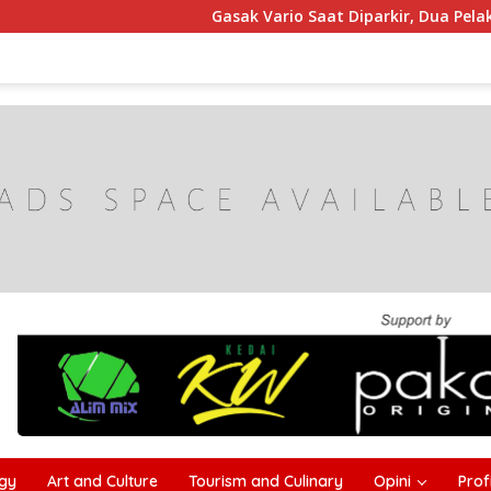
Gasak Vario Saat Diparkir, Dua Pelaku Curanmo
gy
Art and Culture
Tourism and Culinary
Opini
Profi