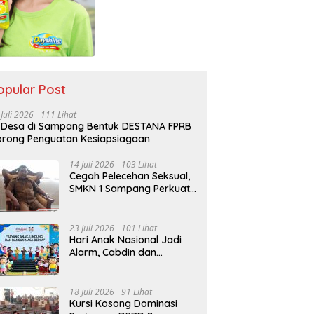
opular Post
 Juli 2026
111 Lihat
 Desa di Sampang Bentuk DESTANA FPRB
rong Penguatan Kesiapsiagaan
14 Juli 2026
103 Lihat
Cegah Pelecehan Seksual,
SMKN 1 Sampang Perkuat
Pendidikan Karakter Sejak
MPLS
23 Juli 2026
101 Lihat
Hari Anak Nasional Jadi
Alarm, Cabdin dan
Kemenag Sampang
Perkuat Pencegahan
Kekerasan Seksual Anak
18 Juli 2026
91 Lihat
Kursi Kosong Dominasi