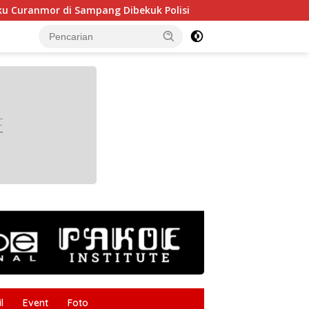
r di Sampang Dibekuk Polisi
HUT RI ke-81 Makin Semar
tutup
l
Event
Foto