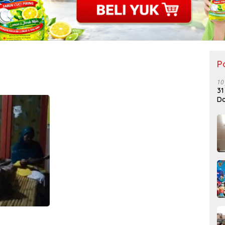
P
10
31
Do