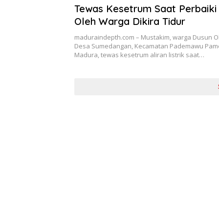
Tewas Kesetrum Saat Perbaiki F
Oleh Warga Dikira Tidur
maduraindepth.com – Mustakim, warga Dusun O
Desa Sumedangan, Kecamatan Pademawu Pam
Madura, tewas kesetrum aliran listrik saat…