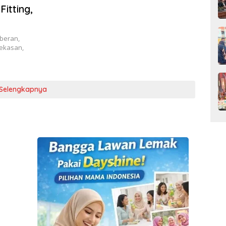
itting,
beran,
ekasan,
Selengkapnya