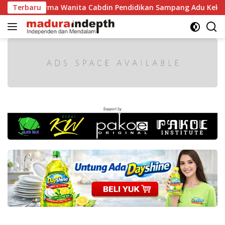
Langsung
ak, Dharma Wanita Cabdin Pendidikan Sampang Adu Kekompaka
Terbaru
ke
konten