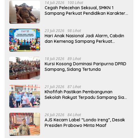
14 Juli 2026
100 Lihat
Cegah Pelecehan Seksual, SMKN 1
Sampang Perkuat Pendidikan Karakter
Sejak MPLS
23 Juli 2026
98 Lihat
Hari Anak Nasional Jadi Alarm, Cabdin
dan Kemenag Sampang Perkuat
Pencegahan Kekerasan Seksual Anak
18 Juli 2026
89 Lihat
Kursi Kosong Dominasi Paripurna DPRD
Sampang, Sidang Tertunda
21 Juli 2026
87 Lihat
Khofifah Pastikan Pembangunan
Sekolah Rakyat Terpadu Sampang Siap
Cetak Generasi Indonesia Emas
26 Juli 2026
84 Lihat
AJS Kecam Label “Londo Ireng”, Desak
Presiden Prabowo Minta Maaf