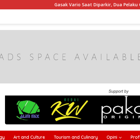
Gasak Vario Saat Diparkir, Dua Pelaku Curanmor di
gy
Art and Culture
Tourism and Culinary
Opini
Profi