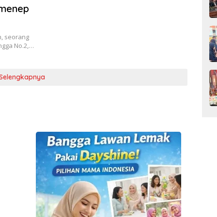
umenep
n, seorang
angga No.2,…
Selengkapnya