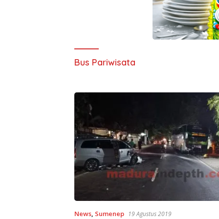
Bus Pariwisata
News
,
Sumenep
19 Agustus 2019