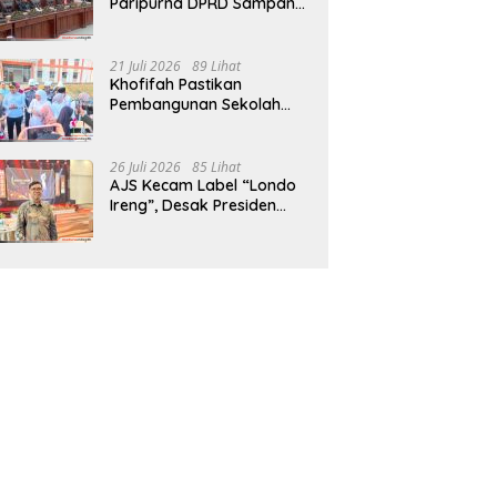
Paripurna DPRD Sampang,
Sidang Tertunda
21 Juli 2026
89 Lihat
Khofifah Pastikan
Pembangunan Sekolah
Rakyat Terpadu Sampang
Siap Cetak Generasi
Indonesia Emas
26 Juli 2026
85 Lihat
AJS Kecam Label “Londo
Ireng”, Desak Presiden
Prabowo Minta Maaf