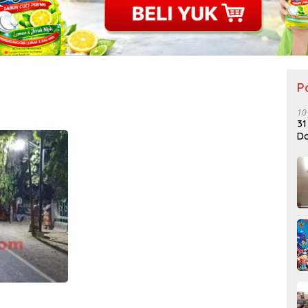
P
10
31
Do