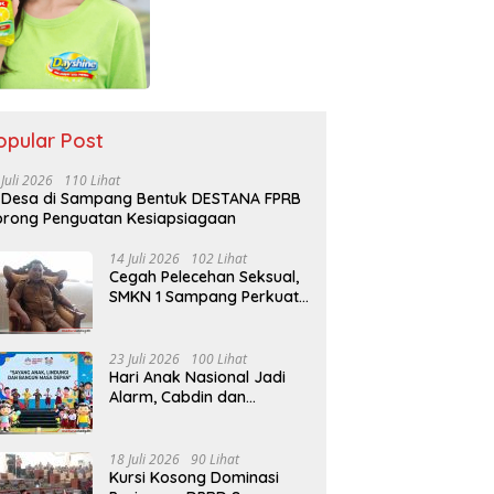
opular Post
 Juli 2026
110 Lihat
 Desa di Sampang Bentuk DESTANA FPRB
rong Penguatan Kesiapsiagaan
14 Juli 2026
102 Lihat
Cegah Pelecehan Seksual,
SMKN 1 Sampang Perkuat
Pendidikan Karakter Sejak
MPLS
23 Juli 2026
100 Lihat
Hari Anak Nasional Jadi
Alarm, Cabdin dan
Kemenag Sampang
Perkuat Pencegahan
Kekerasan Seksual Anak
18 Juli 2026
90 Lihat
Kursi Kosong Dominasi