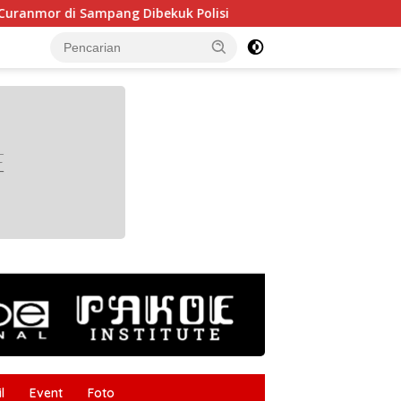
 Sampang Dibekuk Polisi
HUT RI ke-81 Makin Semarak,
tutup
l
Event
Foto