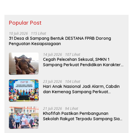
Popular Post
10 Juli 2026
115 Lihat
31 Desa di Sampang Bentuk DESTANA FPRB Dorong
Penguatan Kesiapsiagaan
14 Juli 2026
107 Lihat
Cegah Pelecehan Seksual, SMKN 1
Sampang Perkuat Pendidikan Karakter
Sejak MPLS
23 Juli 2026
104 Lihat
Hari Anak Nasional Jadi Alarm, Cabdin
dan Kemenag Sampang Perkuat
Pencegahan Kekerasan Seksual Anak
21 Juli 2026
94 Lihat
Khofifah Pastikan Pembangunan
Sekolah Rakyat Terpadu Sampang Siap
Cetak Generasi Indonesia Emas