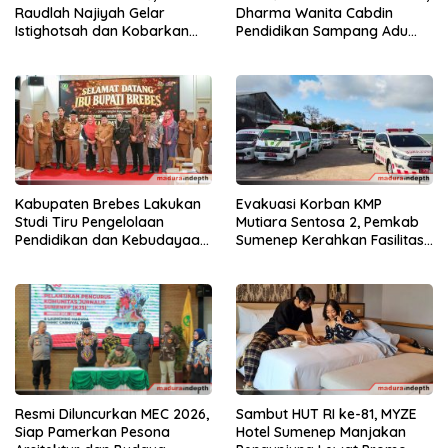
Raudlah Najiyah Gelar
Dharma Wanita Cabdin
Istighotsah dan Kobarkan
Pendidikan Sampang Adu
Semangat Nasionalisme
Kekompakan Lewat Lomba
Siswa
Kereta Balon
Kabupaten Brebes Lakukan
Evakuasi Korban KMP
Studi Tiru Pengelolaan
Mutiara Sentosa 2, Pemkab
Pendidikan dan Kebudayaan
Sumenep Kerahkan Fasilitas
di Kabupaten Sumenep
Penuh di Pelabuhan Kalianget
Sambut HUT RI ke-81, MYZE
Resmi Diluncurkan MEC 2026,
Hotel Sumenep Manjakan
Siap Pamerkan Pesona