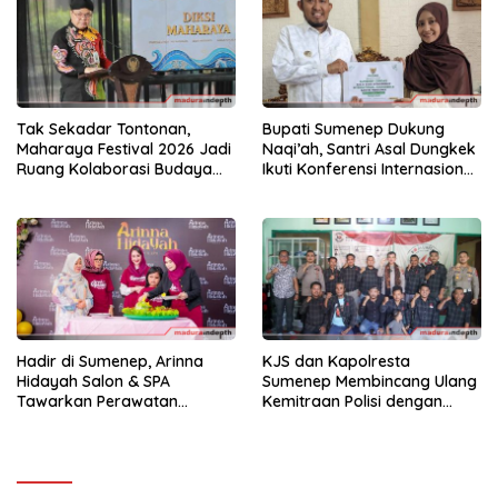
Tak Sekadar Tontonan,
Bupati Sumenep Dukung
Maharaya Festival 2026 Jadi
Naqi’ah, Santri Asal Dungkek
Ruang Kolaborasi Budaya
Ikuti Konferensi Internasional
Sumenep
di Tiga Negara
Hadir di Sumenep, Arinna
KJS dan Kapolresta
Hidayah Salon & SPA
Sumenep Membincang Ulang
Tawarkan Perawatan
Kemitraan Polisi dengan
Premium Cita Rasa Bintang
Media