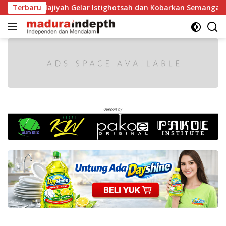
Langsung
Najiyah Gelar Istighotsah dan Kobarkan Semangat Nasionalis
Terbaru
ke
konten