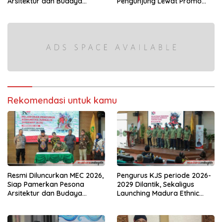
Pengunjung Lewat Promo
Arsitektur dan Budaya
“Hadiah Kemerdekaan”
Keraton Sumenep
Rekomendasi untuk kamu
Resmi Diluncurkan MEC 2026,
Pengurus KJS periode 2026-
Siap Pamerkan Pesona
2029 Dilantik, Sekaligus
Arsitektur dan Budaya
Launching Madura Ethnic
Keraton Sumenep
Carnival