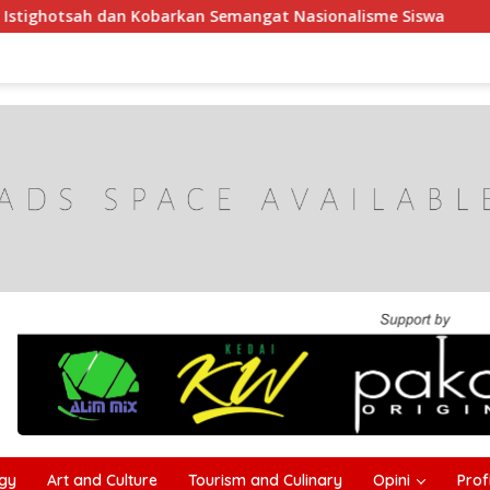
kan Semangat Nasionalisme Siswa
Tak Boleh Ada yang T
gy
Art and Culture
Tourism and Culinary
Opini
Profi