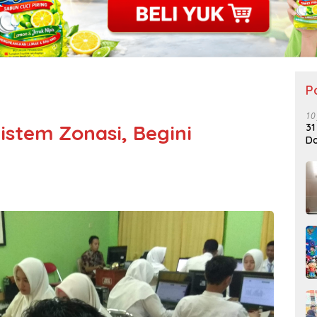
P
10
stem Zonasi, Begini
31
Do