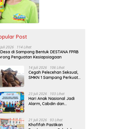
opular Post
 Juli 2026
114 Lihat
 Desa di Sampang Bentuk DESTANA FPRB
rong Penguatan Kesiapsiagaan
14 Juli 2026
106 Lihat
Cegah Pelecehan Seksual,
SMKN 1 Sampang Perkuat
Pendidikan Karakter Sejak
MPLS
23 Juli 2026
103 Lihat
Hari Anak Nasional Jadi
Alarm, Cabdin dan
Kemenag Sampang
Perkuat Pencegahan
Kekerasan Seksual Anak
21 Juli 2026
93 Lihat
Khofifah Pastikan