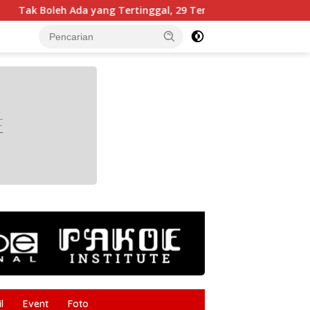
ertinggal, 29 Teman Tuli Belajar Al-Qur’an Isyarat di Sampang
tutup
l
Event
Foto