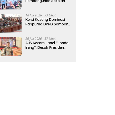
Pembangunan Sekolah
Rakyat Terpadu Sampang
Siap Cetak Generasi
Indonesia Emas
18 Juli 2026
93 Lihat
Kursi Kosong Dominasi
Paripurna DPRD Sampang,
Sidang Tertunda
26 Juli 2026
87 Lihat
AJS Kecam Label “Londo
Ireng”, Desak Presiden
Prabowo Minta Maaf