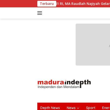
Langsung
UT ke-81 RI, MA Raudlah Najiyah Gelar Istighotsah dan Kobar
Terbaru
ke
konten
tutup
Depth News
News
Sport
Ener