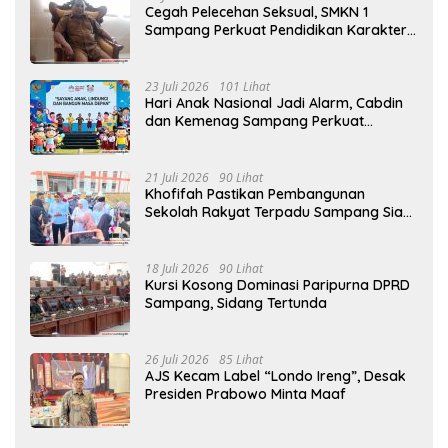
Cegah Pelecehan Seksual, SMKN 1
Sampang Perkuat Pendidikan Karakter
Sejak MPLS
23 Juli 2026
101 Lihat
Hari Anak Nasional Jadi Alarm, Cabdin
dan Kemenag Sampang Perkuat
Pencegahan Kekerasan Seksual Anak
21 Juli 2026
90 Lihat
Khofifah Pastikan Pembangunan
Sekolah Rakyat Terpadu Sampang Siap
Cetak Generasi Indonesia Emas
18 Juli 2026
90 Lihat
Kursi Kosong Dominasi Paripurna DPRD
Sampang, Sidang Tertunda
26 Juli 2026
85 Lihat
AJS Kecam Label “Londo Ireng”, Desak
Presiden Prabowo Minta Maaf