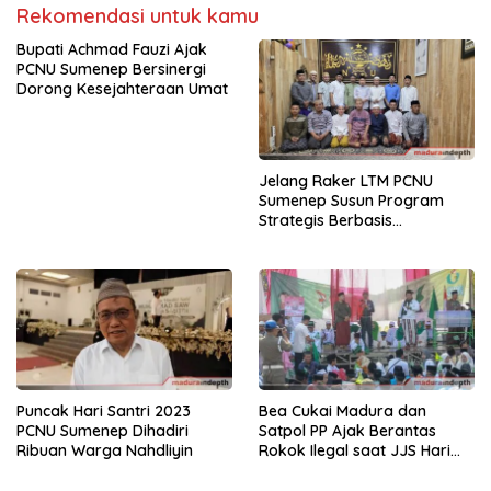
Rekomendasi untuk kamu
Bupati Achmad Fauzi Ajak
PCNU Sumenep Bersinergi
Dorong Kesejahteraan Umat
Jelang Raker LTM PCNU
Sumenep Susun Program
Strategis Berbasis
Keummatan dan
Kemandirian Jamaah
Puncak Hari Santri 2023
Bea Cukai Madura dan
PCNU Sumenep Dihadiri
Satpol PP Ajak Berantas
Ribuan Warga Nahdliyin
Rokok Ilegal saat JJS Hari
Santri Nasional di Sumenep