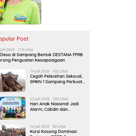
opular Post
 Juli 2026
110 Lihat
 Desa di Sampang Bentuk DESTANA FPRB
rong Penguatan Kesiapsiagaan
14 Juli 2026
102 Lihat
Cegah Pelecehan Seksual,
SMKN 1 Sampang Perkuat
Pendidikan Karakter Sejak
MPLS
23 Juli 2026
100 Lihat
Hari Anak Nasional Jadi
Alarm, Cabdin dan
Kemenag Sampang
Perkuat Pencegahan
Kekerasan Seksual Anak
18 Juli 2026
90 Lihat
Kursi Kosong Dominasi