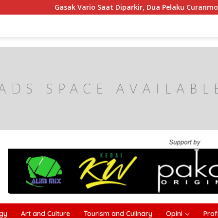
rio Saat Diparkir, Dua Pelaku Curanmor di Sampang Dibekuk Pol
gy
Art and Culture
Tourism and Culinary
Opini
Profi