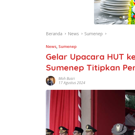
Beranda
News
Sumenep
News
,
Sumenep
Gelar Upacara HUT k
Sumenep Titipkan Pe
Moh Busri
17 Agustus 2024