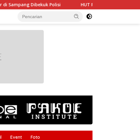
isi
HUT RI ke-81 Makin Semarak, Dharma Wanita Cab
tutup
l
Event
Foto