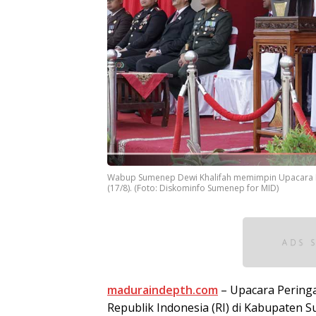
Wabup Sumenep Dewi Khalifah memimpin Upacara 
(17/8). (Foto: Diskominfo Sumenep for MID)
maduraindepth.com
– Upacara Pering
Republik Indonesia (RI) di Kabupaten 