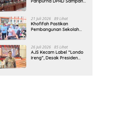
Paripurna DPRD Sampang,
Sidang Tertunda
21 Juli 2026
89 Lihat
Khofifah Pastikan
Pembangunan Sekolah
Rakyat Terpadu Sampang
Siap Cetak Generasi
Indonesia Emas
26 Juli 2026
85 Lihat
AJS Kecam Label “Londo
Ireng”, Desak Presiden
Prabowo Minta Maaf