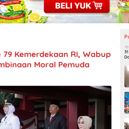
P
10
e 79 Kemerdekaan RI, Wabup
31
Do
mbinaan Moral Pemuda