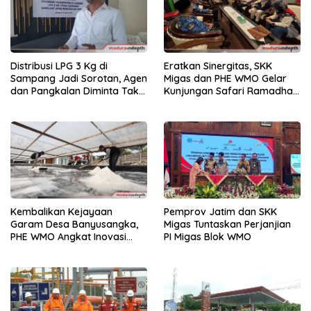
Distribusi LPG 3 Kg di
Eratkan Sinergitas, SKK
Sampang Jadi Sorotan, Agen
Migas dan PHE WMO Gelar
dan Pangkalan Diminta Tak
Kunjungan Safari Ramadhan
Main Nakal
dengan Bupati Bangkalan
Kembalikan Kejayaan
Pemprov Jatim dan SKK
Garam Desa Banyusangka,
Migas Tuntaskan Perjanjian
PHE WMO Angkat Inovasi
PI Migas Blok WMO
Siram Berbakat dan TUF