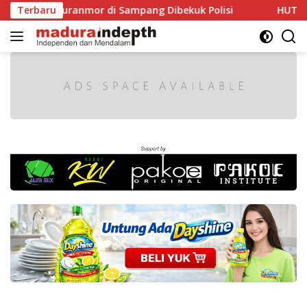
Langsung
uranmor di Sampang Dibekuk Polisi
Terbaru
HUT RI ke-81 Makin
ke
konten