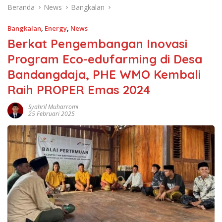
Beranda
News
Bangkalan
Bangkalan
,
Energy
,
News
Berkat Pengembangan Inovasi
Program Eco-edufarming di Desa
Bandangdaja, PHE WMO Kembali
Raih PROPER Emas 2024
Syahril Muharromi
25 Februari 2025