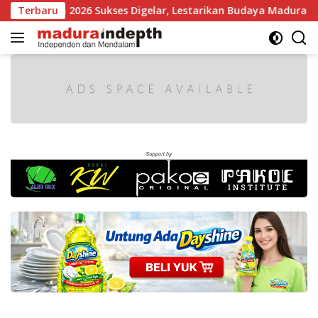
Langsung
 Madura 2026 Sukses Digelar, Lestarikan Budaya Madura dan Ge
Terbaru
ke
konten