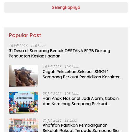
Selengkapnya
Popular Post
10 Juli 2026
114 Lihat
31 Desa di Sampang Bentuk DESTANA FPRB Dorong
Penguatan Kesiapsiagaan
14 Juli 2026
106 Lihat
Cegah Pelecehan Seksual, SMKN 1
Sampang Perkuat Pendidikan Karakter
Sejak MPLS
23 Juli 2026
103 Lihat
Hari Anak Nasional Jadi Alarm, Cabdin
dan Kemenag Sampang Perkuat
Pencegahan Kekerasan Seksual Anak
21 Juli 2026
93 Lihat
Khofifah Pastikan Pembangunan
Sekolah Rakyat Terpadu Sampang Siap