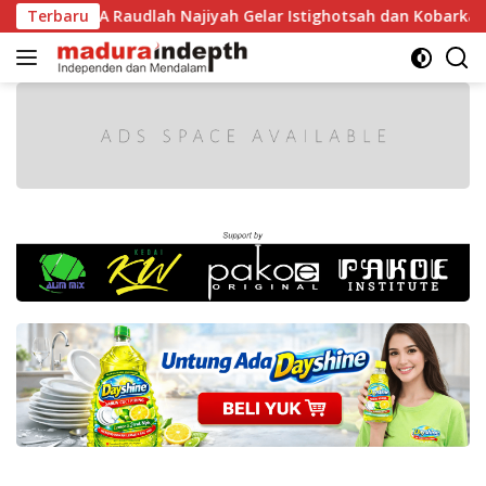
Langsung
1 RI, MA Raudlah Najiyah Gelar Istighotsah dan Kobarkan Sem
Terbaru
ke
konten