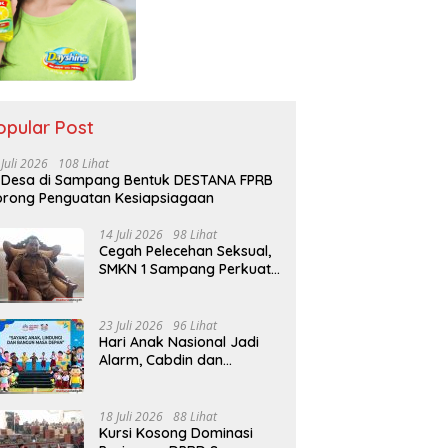
opular Post
 Juli 2026
108 Lihat
 Desa di Sampang Bentuk DESTANA FPRB
rong Penguatan Kesiapsiagaan
14 Juli 2026
98 Lihat
Cegah Pelecehan Seksual,
SMKN 1 Sampang Perkuat
Pendidikan Karakter Sejak
MPLS
23 Juli 2026
96 Lihat
Hari Anak Nasional Jadi
Alarm, Cabdin dan
Kemenag Sampang
Perkuat Pencegahan
Kekerasan Seksual Anak
18 Juli 2026
88 Lihat
Kursi Kosong Dominasi