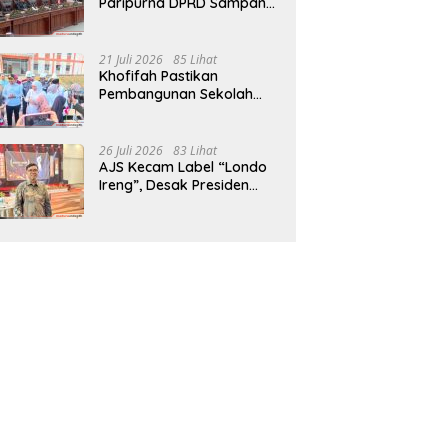
Paripurna DPRD Sampang,
Sidang Tertunda
21 Juli 2026
85 Lihat
Khofifah Pastikan
Pembangunan Sekolah
Rakyat Terpadu Sampang
Siap Cetak Generasi
Indonesia Emas
26 Juli 2026
83 Lihat
AJS Kecam Label “Londo
Ireng”, Desak Presiden
Prabowo Minta Maaf