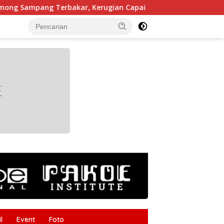
g Terbakar, Kerugian Capai Rp55 Juta
Kabupaten Bre
tutup
l
Event
Foto