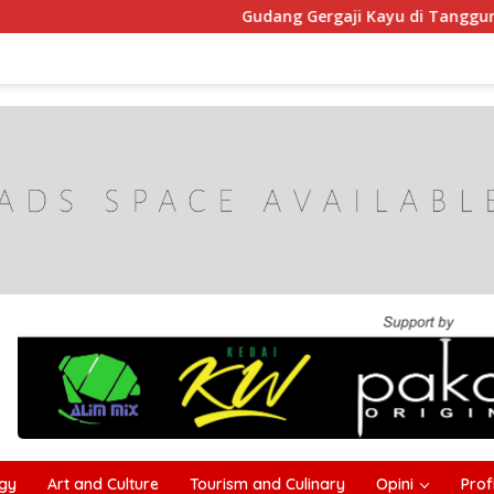
Gudang Gergaji Kayu di Tanggumong Sampan
gy
Art and Culture
Tourism and Culinary
Opini
Profi