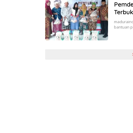
Pemde
Terbu
maduraind
bantuan p