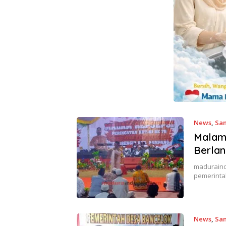
News
,
Sa
Malam 
Berlan
maduraind
pemerinta
News
,
Sa