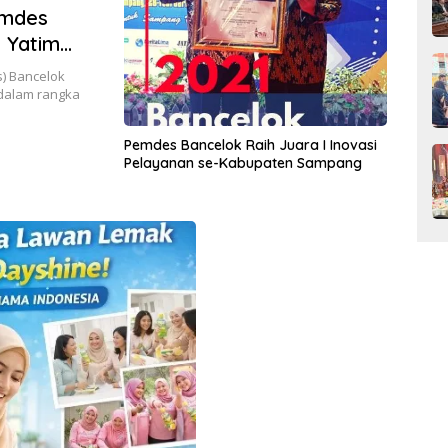
emdes
 Yatim
) Bancelok
dalam rangka
Pemdes Bancelok Raih Juara I Inovasi
Pelayanan se-Kabupaten Sampang