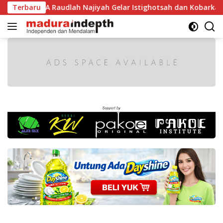
Langsung
1 RI, MA Raudlah Najiyah Gelar Istighotsah dan Kobarkan Sem
Terbaru
ke
konten