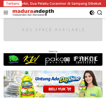
Langsung
aat Diparkir, Dua Pelaku Curanmor di Sampang Dibekuk Polisi
Terbaru
ke
konten