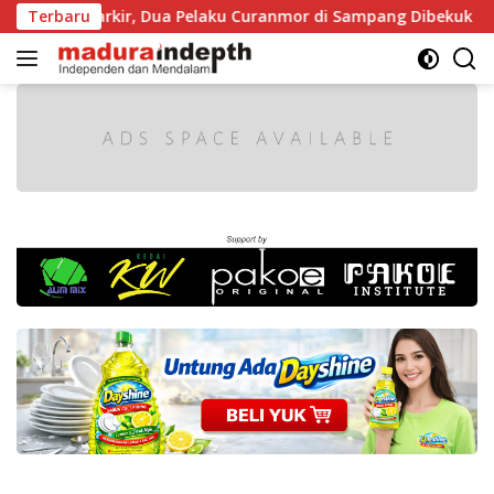
Langsung
at Diparkir, Dua Pelaku Curanmor di Sampang Dibekuk Polisi
Terbaru
ke
konten