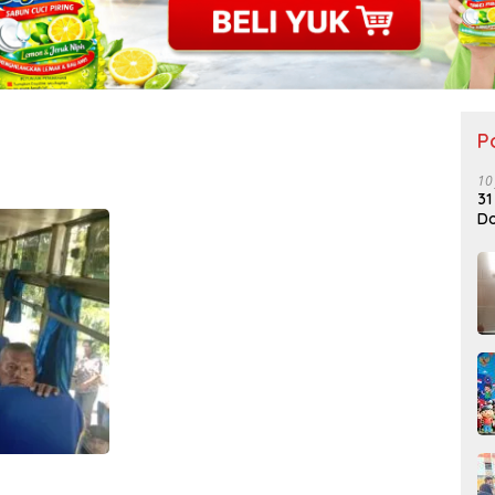
P
10
31
Do