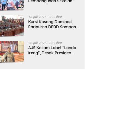
Pembangunan Sekolah
Rakyat Terpadu Sampang
Siap Cetak Generasi
Indonesia Emas
18 Juli 2026
93 Lihat
Kursi Kosong Dominasi
Paripurna DPRD Sampang,
Sidang Tertunda
26 Juli 2026
88 Lihat
AJS Kecam Label “Londo
Ireng”, Desak Presiden
Prabowo Minta Maaf