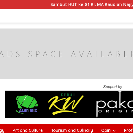
Sambut HUT ke-81 RI, MA Raudlah Najiyah Gelar I
gy
Art and Culture
Tourism and Culinary
Opini
Profi