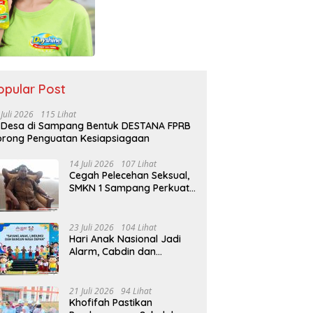
opular Post
 Juli 2026
115 Lihat
 Desa di Sampang Bentuk DESTANA FPRB
rong Penguatan Kesiapsiagaan
14 Juli 2026
107 Lihat
Cegah Pelecehan Seksual,
SMKN 1 Sampang Perkuat
Pendidikan Karakter Sejak
MPLS
23 Juli 2026
104 Lihat
Hari Anak Nasional Jadi
Alarm, Cabdin dan
Kemenag Sampang
Perkuat Pencegahan
Kekerasan Seksual Anak
21 Juli 2026
94 Lihat
Khofifah Pastikan