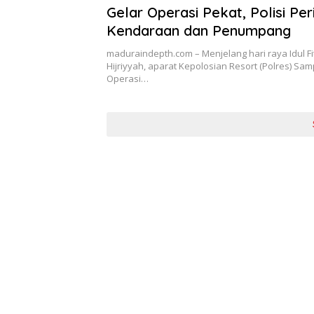
Gelar Operasi Pekat, Polisi Per
Kendaraan dan Penumpang
maduraindepth.com – Menjelang hari raya Idul Fit
Hijriyyah, aparat Kepolosian Resort (Polres) S
Operasi…