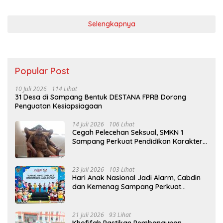
Selengkapnya
Popular Post
10 Juli 2026
114 Lihat
31 Desa di Sampang Bentuk DESTANA FPRB Dorong
Penguatan Kesiapsiagaan
14 Juli 2026
106 Lihat
Cegah Pelecehan Seksual, SMKN 1
Sampang Perkuat Pendidikan Karakter
Sejak MPLS
23 Juli 2026
103 Lihat
Hari Anak Nasional Jadi Alarm, Cabdin
dan Kemenag Sampang Perkuat
Pencegahan Kekerasan Seksual Anak
21 Juli 2026
93 Lihat