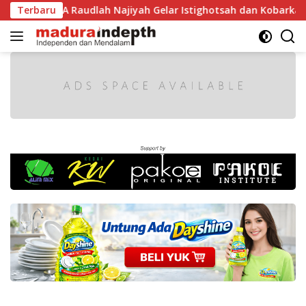
Langsung
1 RI, MA Raudlah Najiyah Gelar Istighotsah dan Kobarkan Sem
Terbaru
ke
konten