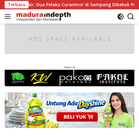
Langsung
t Diparkir, Dua Pelaku Curanmor di Sampang Dibekuk Polisi
Terbaru
ke
konten