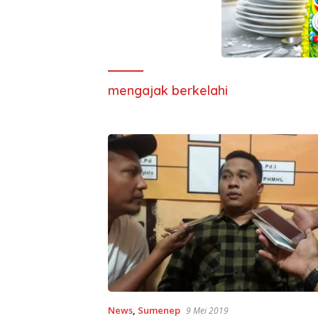
mengajak berkelahi
News
,
Sumenep
9 Mei 2019