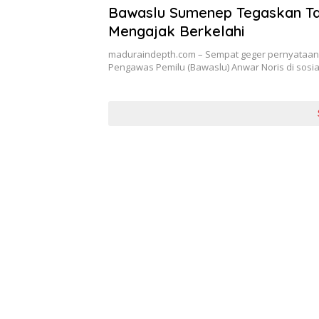
Bawaslu Sumenep Tegaskan T
Mengajak Berkelahi
maduraindepth.com – Sempat geger pernyataan
Pengawas Pemilu (Bawaslu) Anwar Noris di sosi