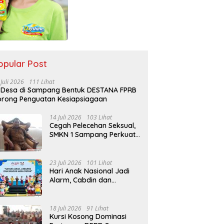
opular Post
 Juli 2026
111 Lihat
 Desa di Sampang Bentuk DESTANA FPRB
rong Penguatan Kesiapsiagaan
14 Juli 2026
103 Lihat
Cegah Pelecehan Seksual,
SMKN 1 Sampang Perkuat
Pendidikan Karakter Sejak
MPLS
23 Juli 2026
101 Lihat
Hari Anak Nasional Jadi
Alarm, Cabdin dan
Kemenag Sampang
Perkuat Pencegahan
Kekerasan Seksual Anak
18 Juli 2026
91 Lihat
Kursi Kosong Dominasi