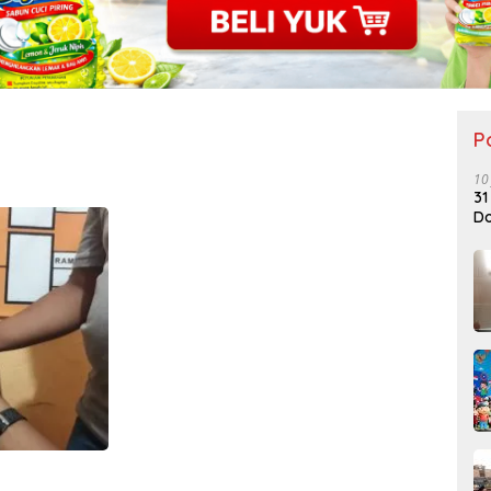
P
10
31
Do