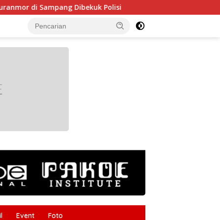
 Sampang Dibekuk Polisi
HUT RI ke-81 Makin Semarak,
tutup
l
Event
Foto