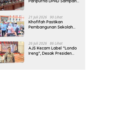
Paripurna DPRD Sampang,
Sidang Tertunda
21 Juli 2026
90 Lihat
Khofifah Pastikan
Pembangunan Sekolah
Rakyat Terpadu Sampang
Siap Cetak Generasi
Indonesia Emas
26 Juli 2026
86 Lihat
AJS Kecam Label “Londo
Ireng”, Desak Presiden
Prabowo Minta Maaf