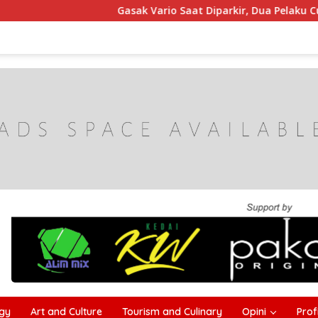
Gasak Vario Saat Diparkir, Dua Pelaku Curanmor di
gy
Art and Culture
Tourism and Culinary
Opini
Profi