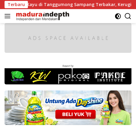
Langsung
Gergaji Kayu di Tanggumong Sampang Terbakar, Kerugian Capa
Terbaru
ke
konten