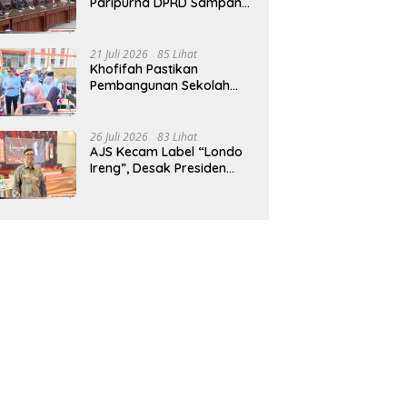
Paripurna DPRD Sampang,
Sidang Tertunda
21 Juli 2026
85 Lihat
Khofifah Pastikan
Pembangunan Sekolah
Rakyat Terpadu Sampang
Siap Cetak Generasi
Indonesia Emas
26 Juli 2026
83 Lihat
AJS Kecam Label “Londo
Ireng”, Desak Presiden
Prabowo Minta Maaf