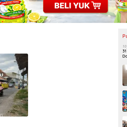
P
10
31
Do