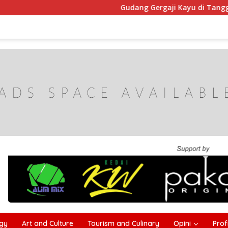
Gudang Gergaji Kayu di Tanggumong Sam
gy
Art and Culture
Tourism and Culinary
Opini
Profi