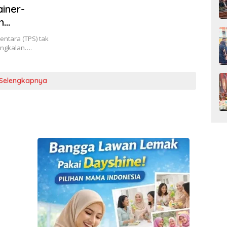
iner-
n
tara (TPS) tak
angkalan….
Selengkapnya