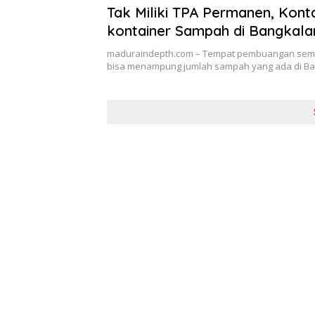
Tak Miliki TPA Permanen, Konta
kontainer Sampah di Bangkala
Overload
maduraindepth.com – Tempat pembuangan semen
bisa menampung jumlah sampah yang ada di B