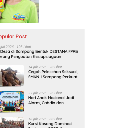
opular Post
 Juli 2026
108 Lihat
 Desa di Sampang Bentuk DESTANA FPRB
rong Penguatan Kesiapsiagaan
14 Juli 2026
98 Lihat
Cegah Pelecehan Seksual,
SMKN 1 Sampang Perkuat
Pendidikan Karakter Sejak
MPLS
23 Juli 2026
96 Lihat
Hari Anak Nasional Jadi
Alarm, Cabdin dan
Kemenag Sampang
Perkuat Pencegahan
Kekerasan Seksual Anak
18 Juli 2026
88 Lihat
Kursi Kosong Dominasi