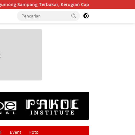
pang Terbakar, Kerugian Capai Rp55 Juta
Kabupaten 
tutup
l
Event
Foto