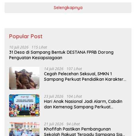
Selengkapnya
Popular Post
10 Juli 2026
115 Lihat
31 Desa di Sampang Bentuk DESTANA FPRB Dorong
Penguatan Kesiapsiagaan
14 Juli 2026
107 Lihat
Cegah Pelecehan Seksual, SMKN 1
Sampang Perkuat Pendidikan Karakter
Sejak MPLS
23 Juli 2026
104 Lihat
Hari Anak Nasional Jadi Alarm, Cabdin
dan Kemenag Sampang Perkuat
Pencegahan Kekerasan Seksual Anak
21 Juli 2026
94 Lihat
Khofifah Pastikan Pembangunan
Sekolah Rakyat Terpadu Sampang Siap