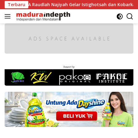
Langsung
1 RI, MA Raudlah Najiyah Gelar Istighotsah dan Kobarkan Sem
Terbaru
ke
konten