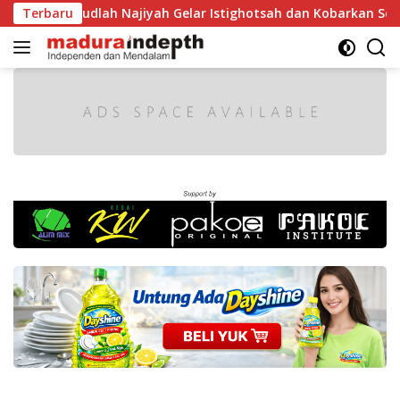
Langsung
, MA Raudlah Najiyah Gelar Istighotsah dan Kobarkan Semanga
Terbaru
ke
konten