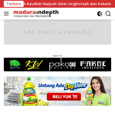
Langsung
1 RI, MA Raudlah Najiyah Gelar Istighotsah dan Kobarkan Sem
Terbaru
ke
konten