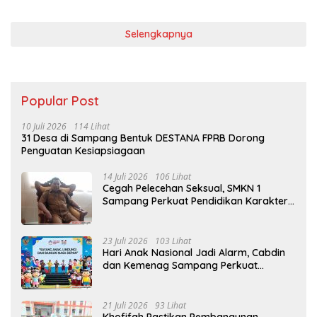
Selengkapnya
Popular Post
10 Juli 2026
114 Lihat
31 Desa di Sampang Bentuk DESTANA FPRB Dorong
Penguatan Kesiapsiagaan
14 Juli 2026
106 Lihat
Cegah Pelecehan Seksual, SMKN 1
Sampang Perkuat Pendidikan Karakter
Sejak MPLS
23 Juli 2026
103 Lihat
Hari Anak Nasional Jadi Alarm, Cabdin
dan Kemenag Sampang Perkuat
Pencegahan Kekerasan Seksual Anak
21 Juli 2026
93 Lihat